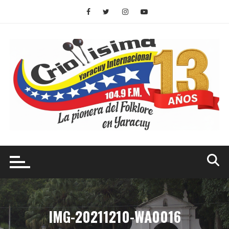
Saltar
al
contenido
IMG-20211210-WA0016