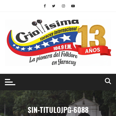
Saltar
al
contenido
SIN-TITULOJPG-6088