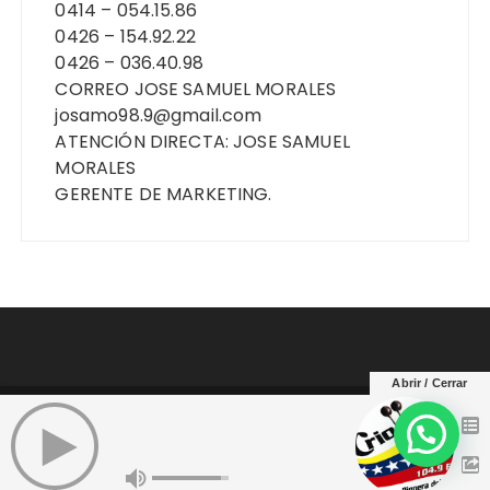
0414 – 054.15.86
0426 – 154.92.22
0426 – 036.40.98
CORREO JOSE SAMUEL MORALES
josamo98.9@gmail.com
ATENCIÓN DIRECTA: JOSE SAMUEL
MORALES
GERENTE DE MARKETING.
Abrir / Cerrar
Copyright © Criollisima Yaracuy 104..9 Fm. Todos
los derechos reservados.
Tema Fascinate de
Themebeez