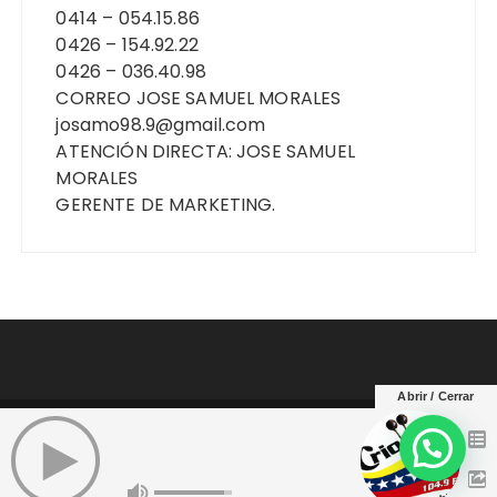
0414 – 054.15.86
0426 – 154.92.22
0426 – 036.40.98
CORREO JOSE SAMUEL MORALES
josamo98.9@gmail.com
ATENCIÓN DIRECTA: JOSE SAMUEL
MORALES
GERENTE DE MARKETING.
Abrir / Cerrar
Copyright © Criollisima Yaracuy 104..9 Fm. Todos
los derechos reservados.
Tema Fascinate de
Themebeez